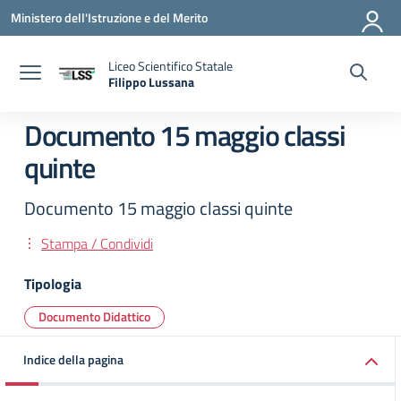
Vai ai contenuti
Vai al menu di navigazione
Vai al footer
Ministero dell'Istruzione e del Merito
Liceo Scientifico Statale
Filippo Lussana
— Visita la pagina iniziale della scuola
Documento 15 maggio classi
quinte
Documento 15 maggio classi quinte
Stampa / Condividi
Tipologia
Documento Didattico
Indice della pagina