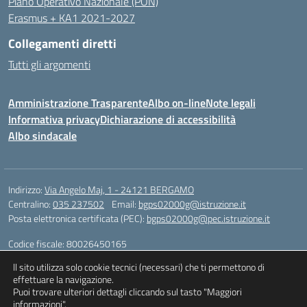
Piano Operativo Nazionale (PON)
Erasmus + KA1 2021-2027
Collegamenti diretti
Tutti gli argomenti
Amministrazione Trasparente
Albo on-line
Note legali
Informativa privacy
Dichiarazione di accessibilità
Albo sindacale
Indirizzo:
Via Angelo Maj, 1 - 24121 BERGAMO
Centralino:
035 237502
Email:
bgps02000g@istruzione.it
Posta elettronica certificata (PEC):
bgps02000g@pec.istruzione.it
Codice fiscale: 80026450165
Codice meccanografico:
BGPS02000G
ll sito utilizza solo cookie tecnici (necessari) che ti permettono di
Codice unico di fatturazione (CUF): UFQXM3
effettuare la navigazione.
Puoi trovare ulteriori dettagli cliccando sul tasto "Maggiori
informazioni".