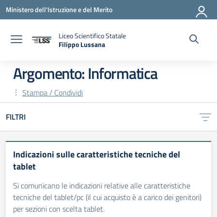
Vai ai contenuti
Vai al menu di navigazione
Vai al footer
Ministero dell'Istruzione e del Merito
Liceo Scientifico Statale
Filippo Lussana
— Visita la pagina iniziale della scuola
Argomento: Informatica
Stampa / Condividi
FILTRI
Indicazioni sulle caratteristiche tecniche del
tablet
Si comunicano le indicazioni relative alle caratteristiche
tecniche del tablet/pc (il cui acquisto è a carico dei genitori)
per sezioni con scelta tablet.