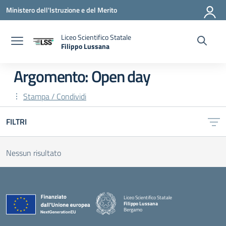
Vai ai contenuti
Vai al menu di navigazione
Vai al footer
Ministero dell'Istruzione e del Merito
Liceo Scientifico Statale
Filippo Lussana
— Visita la pagina iniziale della scuola
Argomento: Open day
Stampa / Condividi
FILTRI
Nessun risultato
Liceo Scientifico Statale
Filippo Lussana
Bergamo
— Visita la pagina iniziale della scuola