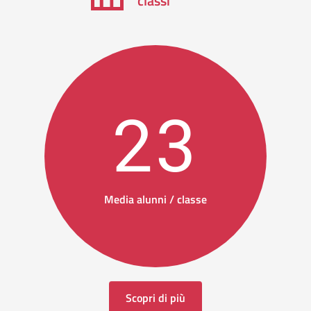
classi
23
Media alunni / classe
Scopri di più