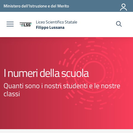
Vai ai contenuti
Vai al menu di navigazione
Vai al footer
Ministero dell'Istruzione e del Merito
Liceo Scientifico Statale
Filippo Lussana
— Visita la pagina iniziale della scuola
I numeri della scuola
Quanti sono i nostri studenti e le nostre
classi