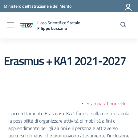
Vai ai contenuti
Vai al menu di navigazione
Vai al footer
Ministero dell'Istruzione e del Merito
Liceo Scientifico Statale
Filippo Lussana
— Visita la pagina iniziale della scuola
Erasmus + KA1 2021-2027
Stampa / Condividi
L’accreditamento Erasmus+ KA1 fornisce alla nostra scuola
la possibilità di organizzare attività di mobilità a fini di
apprendimento per gli alunni e il personale attraverso
percorsi formativi che promuovono attivamente l’inclusione