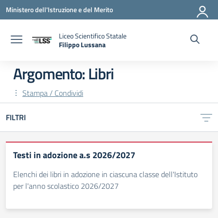
Vai ai contenuti
Vai al menu di navigazione
Vai al footer
Ministero dell'Istruzione e del Merito
Liceo Scientifico Statale
Filippo Lussana
— Visita la pagina iniziale della scuola
Argomento: Libri
Stampa / Condividi
FILTRI
Testi in adozione a.s 2026/2027
Elenchi dei libri in adozione in ciascuna classe dell'Istituto
per l'anno scolastico 2026/2027