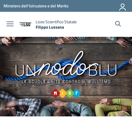
Vai ai contenuti
Vai al menu di navigazione
Vai al footer
Ministero dell'Istruzione e del Merito
Liceo Scientifico Statale
Filippo Lussana
— Visita la pagina iniziale della scuola