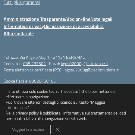
Tutti gli argomenti
Amministrazione Trasparente
Albo on-line
Note legali
Informativa privacy
Dichiarazione di accessibilità
Albo sindacale
Indirizzo:
Via Angelo Maj, 1 - 24121 BERGAMO
Centralino:
035 237502
Email:
bgps02000g@istruzione.it
Posta elettronica certificata (PEC):
bgps02000g@pec.istruzione.it
Codice fiscale: 80026450165
Codice meccanografico:
BGPS02000G
ll sito utilizza solo cookie tecnici (necessari) che ti permettono di
Codice unico di fatturazione (CUF): UFQXM3
effettuare la navigazione.
Puoi trovare ulteriori dettagli cliccando sul tasto "Maggiori
informazioni".
Nella privacy policy è pubblicata l’informativa sul trattamento dei dati
Idea e progetto di Designers Italia
personali relativa alla navigazione sul sito web.
Close GDPR Cookie Banner
Maggiori informazioni