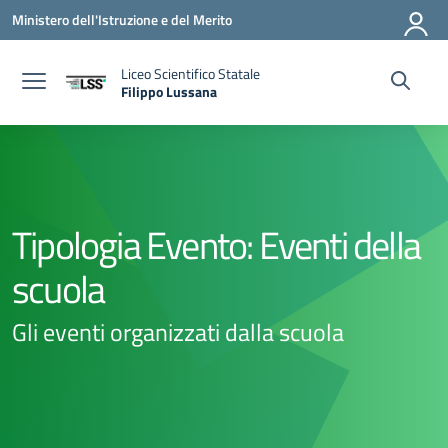
Vai ai contenuti
Vai al menu di navigazione
Vai al footer
Ministero dell'Istruzione e del Merito
Liceo Scientifico Statale
Filippo Lussana
— Visita la pagina iniziale della scuola
Tipologia Evento:
Eventi della
scuola
Gli eventi organizzati dalla scuola