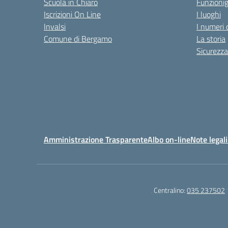
Scuola in Chiaro
Funzion
Iscrizioni On Line
I luoghi
Invalsi
I numeri 
Comune di Bergamo
La storia
Sicurezza
Amministrazione Trasparente
Albo on-line
Note legali
Centralino:
035 237502