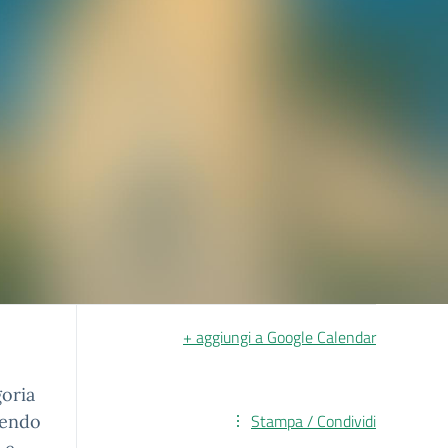
+ aggiungi a Google Calendar
goria
Stampa / Condividi
rendo