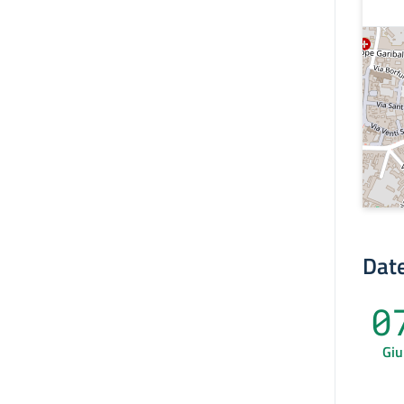
Date
0
Giu