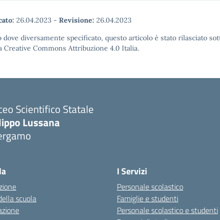
cato:
26.04.2023
-
Revisione:
26.04.2023
 dove diversamente specificato, questo articolo è stato rilasciato sot
a Creative Commons Attribuzione 4.0 Italia.
ceo Scientifico Statale
ilippo Lussana
ergamo
Visita la pagina iniziale della scuola
la
I Servizi
zione
Personale scolastico
della scuola
Famiglie e studenti
azione
Personale scolastico e studenti