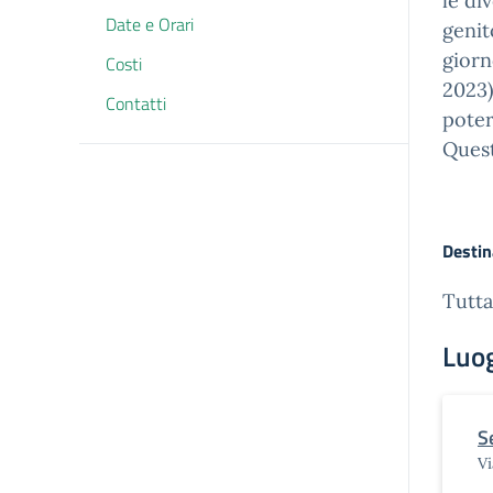
le di
Date e Orari
genit
giorn
Costi
2023)
Contatti
poter
Quest
Destin
Tutta
Luo
S
Vi