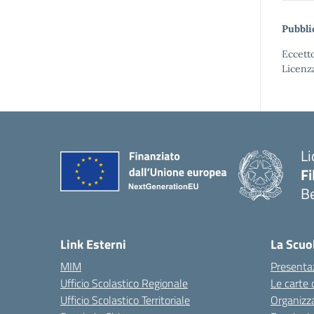
Pubbli
Eccetto
Licenz
Li
F
B
— 
Link Esterni
La Scuo
MIM
Presenta
Ufficio Scolastico Regionale
Le carte 
Ufficio Scolastico Territoriale
Organizz