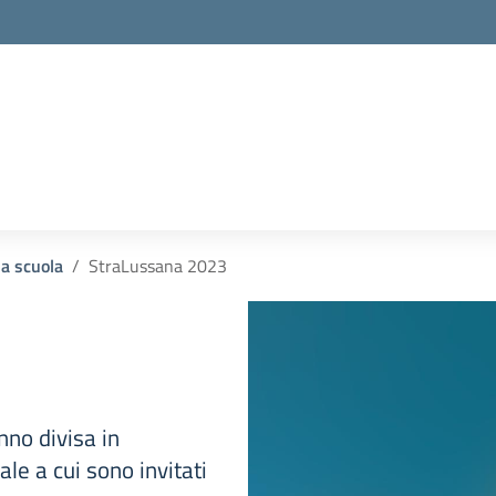
la scuola
la scuola
StraLussana 2023
nno divisa in
le a cui sono invitati