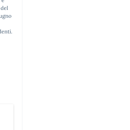
 e
 del
iugno
denti.