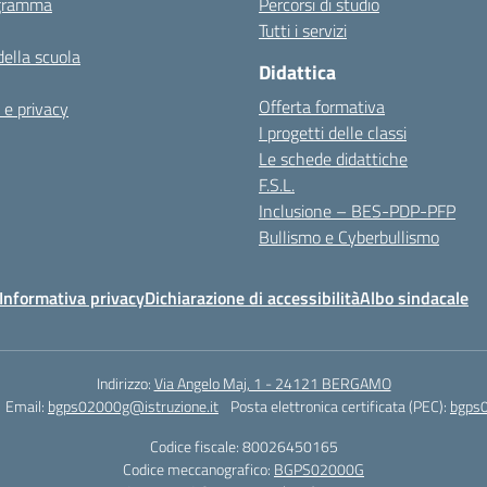
igramma
Percorsi di studio
Tutti i servizi
della scuola
Didattica
Offerta formativa
 e privacy
I progetti delle classi
Le schede didattiche
F.S.L.
Inclusione – BES-PDP-PFP
Bullismo e Cyberbullismo
Informativa privacy
Dichiarazione di accessibilità
Albo sindacale
Indirizzo:
Via Angelo Maj, 1 - 24121 BERGAMO
Email:
bgps02000g@istruzione.it
Posta elettronica certificata (PEC):
bgps0
Codice fiscale: 80026450165
Codice meccanografico:
BGPS02000G