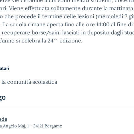
verse vie cittadine a cui sono invitati studenti, docenti
ori. Viene effettuata solitamente durante la mattinata
o che precede il termine delle lezioni (mercoledì 7 g
. La scuola rimane aperta fino alle ore 14:00 al fìne di
 recuperare borse/zaini lasciati in deposito dagli stu
’anno si celebra la 24^ edizione.
atari
 la comunità scolastica
go
ede
a Angelo Maj, 1 - 24121 Bergamo