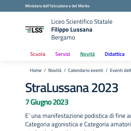
Vai ai contenuti
Vai al menu di navigazione
Vai al footer
Ministero dell'Istruzione e del Merito
Liceo Scientifico Statale
Filippo Lussana
Bergamo
e della scuola
— Visita la pagina iniziale del
Scuola
Servizi
Novità
Didattica
Home
Novità
Calendario eventi
Eventi del
StraLussana 2023
7 Giugno 2023
E' una manifestazione podistica di fine a
Categoria agonistica e Categoria amatoria