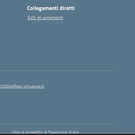
Collegamenti diretti
Tutti gli argomenti
2000g@pec.istruzione.it
Idea e progetto di Designers Italia