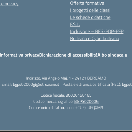
Offerta formativa
 e privacy
I progetti delle classi
Le schede didattiche
F.S.L.
Inclusione – BES-PDP-PFP
Bullismo e Cyberbullismo
Informativa privacy
Dichiarazione di accessibilità
Albo sindacale
Indirizzo:
Via Angelo Maj, 1 - 24121 BERGAMO
Email:
bgps02000g@istruzione.it
Posta elettronica certificata (PEC):
bgps0
Codice fiscale: 80026450165
Codice meccanografico:
BGPS02000G
Codice unico di fatturazione (CUF): UFQXM3