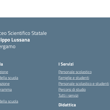
ceo Scientifico Statale
ilippo Lussana
ergamo
Visita la pagina iniziale della scuola
la
I Servizi
zione
Personale scolastico
della scuola
Famiglie e studenti
azione
Personale scolastico e studenti
igramma
Percorsi di studio
Tutti i servizi
della scuola
Didattica