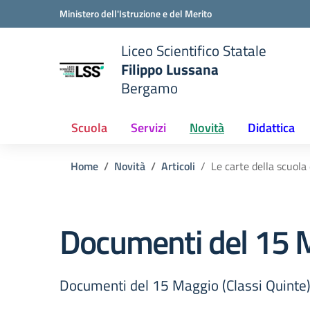
Vai ai contenuti
Vai al menu di navigazione
Vai al footer
Ministero dell'Istruzione e del Merito
Liceo Scientifico Statale
Filippo Lussana
Bergamo
e della scuola
— Visita la pagina iniziale del
Scuola
Servizi
Novità
Didattica
Home
Novità
Articoli
Le carte della scuola
Documenti del 15 M
Documenti del 15 Maggio (Classi Quinte