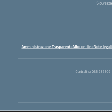
Sicurezza
Amministrazione Trasparente
Albo on-line
Note legali
Centralino:
035 237502