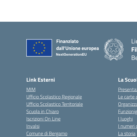
Li
F
B
— 
Link Esterni
La Scuo
MIM
Presenta
Ufficio Scolastico Regionale
Le carte 
Ufficio Scolastico Territoriale
Organizz
Scuola in Chiaro
Funzion
Iscrizioni On Line
I luoghi
Invalsi
I numeri 
Comune di Bergamo
La storia