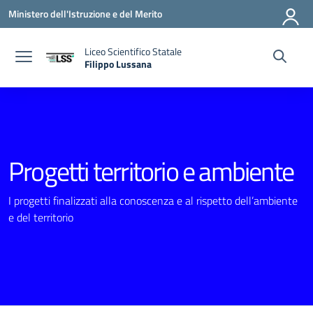
Vai ai contenuti
Vai al menu di navigazione
Vai al footer
Ministero dell'Istruzione e del Merito
Liceo Scientifico Statale
Filippo Lussana
— Visita la pagina iniziale della scuola
Progetti territorio e ambiente
I progetti finalizzati alla conoscenza e al rispetto dell’ambiente
e del territorio