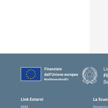
Li
F
B
— 
Link Esterni
La Scuo
MIM
Presenta