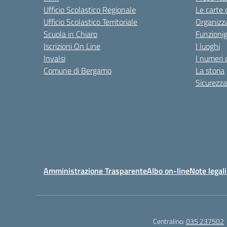
Ufficio Scolastico Regionale
Le carte 
Ufficio Scolastico Territoriale
Organizz
Scuola in Chiaro
Funzion
Iscrizioni On Line
I luoghi
Invalsi
I numeri 
Comune di Bergamo
La storia
Sicurezza
Amministrazione Trasparente
Albo on-line
Note legali
Centralino:
035 237502