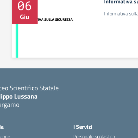
06
Informativa su
Informativa sull
Giu
ceo Scientifico Statale
ilippo Lussana
ergamo
Visita la pagina iniziale della scuola
la
I Servizi
zione
Personale scolastico