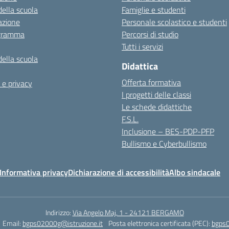
della scuola
Famiglie e studenti
azione
Personale scolastico e studenti
igramma
Percorsi di studio
Tutti i servizi
della scuola
Didattica
Offerta formativa
 e privacy
I progetti delle classi
Le schede didattiche
F.S.L.
Inclusione – BES-PDP-PFP
Bullismo e Cyberbullismo
Informativa privacy
Dichiarazione di accessibilità
Albo sindacale
Indirizzo:
Via Angelo Maj, 1 - 24121 BERGAMO
Email:
bgps02000g@istruzione.it
Posta elettronica certificata (PEC):
bgps0