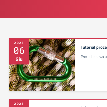
2023
06
Tutorial proc
Procedure evacu
Giu
2023