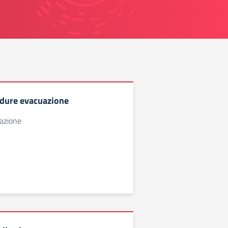
edure evacuazione
azione