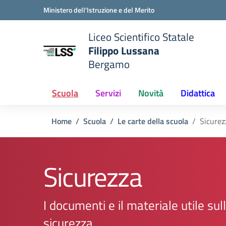
Vai ai contenuti
Vai al menu di navigazione
Vai al footer
Ministero dell'Istruzione e del Merito
Liceo Scientifico Statale
Filippo Lussana
Bergamo
e della scuola
— Visita la pagina iniziale del
Scuola
Servizi
Novità
Didattica
Home
Scuola
Le carte della scuola
Sicurez
Sicurezza
I documenti e il materiale utile sul
sicurezza