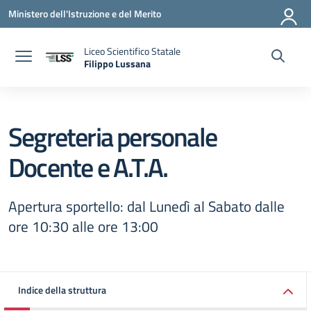
Vai ai contenuti
Vai al menu di navigazione
Vai al footer
Ministero dell'Istruzione e del Merito
Liceo Scientifico Statale
Filippo Lussana
— Visita la pagina iniziale della scuola
Segreteria personale
Docente e A.T.A.
Apertura sportello: dal Lunedì al Sabato dalle
ore 10:30 alle ore 13:00
Indice della struttura