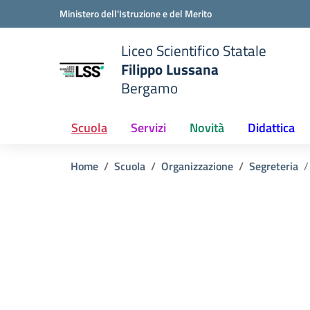
Vai ai contenuti
Vai al menu di navigazione
Vai al footer
Ministero dell'Istruzione e del Merito
Liceo Scientifico Statale
Filippo Lussana
Bergamo
e della scuola
— Visita la pagina iniziale del
Scuola
Servizi
Novità
Didattica
Home
Scuola
Organizzazione
Segreteria