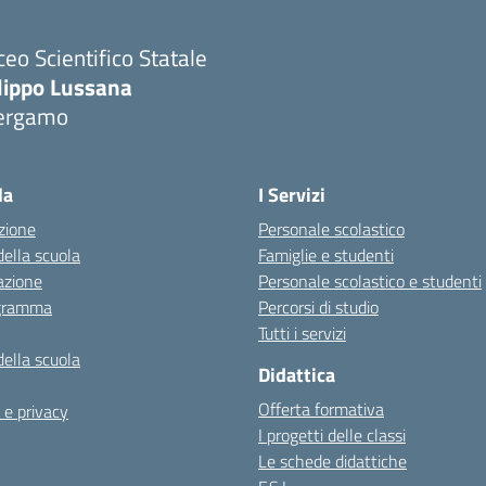
ceo Scientifico Statale
ilippo Lussana
ergamo
Visita la pagina iniziale della scuola
la
I Servizi
zione
Personale scolastico
della scuola
Famiglie e studenti
azione
Personale scolastico e studenti
igramma
Percorsi di studio
Tutti i servizi
della scuola
Didattica
Offerta formativa
 e privacy
I progetti delle classi
Le schede didattiche