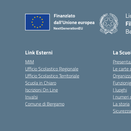
Li
F
B
— 
Link Esterni
La Scuo
MIM
Presenta
Ufficio Scolastico Regionale
Le carte 
Ufficio Scolastico Territoriale
Organizz
Scuola in Chiaro
Funzion
Iscrizioni On Line
I luoghi
Invalsi
I numeri 
Comune di Bergamo
La storia
Sicurezza