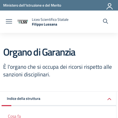
Vai ai contenuti
Vai al menu di navigazione
Vai al footer
Ministero dell'Istruzione e del Merito
Liceo Scientifico Statale
Filippo Lussana
— Visita la pagina iniziale della scuola
Organo di Garanzia
È l'organo che si occupa dei ricorsi rispetto alle
sanzioni disciplinari.
Indice della struttura
Cosa fa