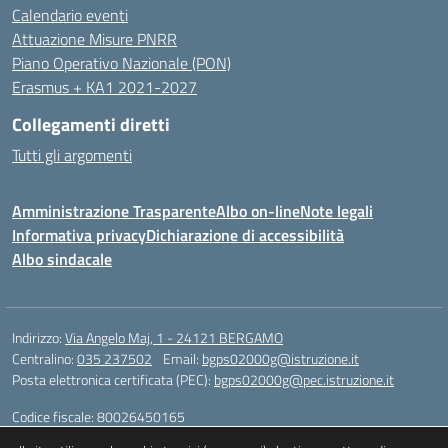
Calendario eventi
Attuazione Misure PNRR
Piano Operativo Nazionale (PON)
Erasmus + KA1 2021-2027
Collegamenti diretti
Tutti gli argomenti
Amministrazione Trasparente
Albo on-line
Note legali
Informativa privacy
Dichiarazione di accessibilità
Albo sindacale
Indirizzo:
Via Angelo Maj, 1 - 24121 BERGAMO
Centralino:
035 237502
Email:
bgps02000g@istruzione.it
Posta elettronica certificata (PEC):
bgps02000g@pec.istruzione.it
Codice fiscale: 80026450165
Codice meccanografico:
BGPS02000G