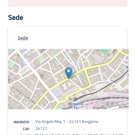
Sede
Sede
Via Angelo Maj, 1 - 24121 Bergamo
INDIRIZZO
24121
CAP