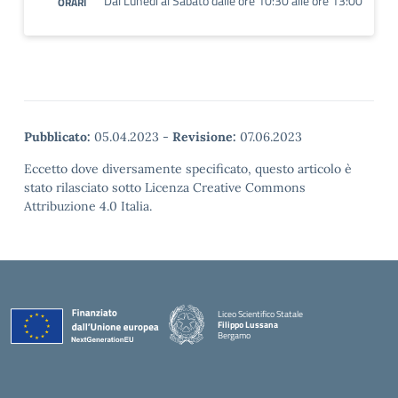
Dal Lunedì al Sabato dalle ore 10:30 alle ore 13:00
ORARI
Pubblicato:
05.04.2023
-
Revisione:
07.06.2023
Eccetto dove diversamente specificato, questo articolo è
stato rilasciato sotto Licenza Creative Commons
Attribuzione 4.0 Italia.
Liceo Scientifico Statale
Filippo Lussana
Bergamo
— Visita la pagina iniziale della scuola