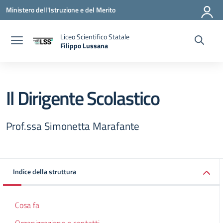
Vai ai contenuti
Vai al menu di navigazione
Vai al footer
Ministero dell'Istruzione e del Merito
Liceo Scientifico Statale
Filippo Lussana
— Visita la pagina iniziale della scuola
Il Dirigente Scolastico
Prof.ssa Simonetta Marafante
Indice della struttura
Cosa fa