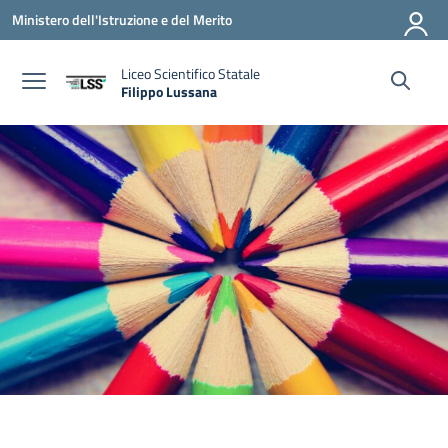
Vai ai contenuti
Vai al menu di navigazione
Vai al footer
Ministero dell'Istruzione e del Merito
Liceo Scientifico Statale
Filippo Lussana
— Visita la pagina iniziale della scuola