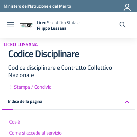
Vai ai contenuti
Vai al menu di navigazione
Vai al footer
Ministero dell'Istruzione e del Merito
Liceo Scientifico Statale
Filippo Lussana
— Visita la pagina iniziale della scuola
LICEO LUSSANA
Codice Disciplinare
Codice disciplinare e Contratto Collettivo
Nazionale
Stampa / Condividi
Indice della pagina
Cos'è
Come si accede al servizio