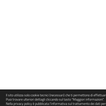
ll sito utilizza solo cookie tecnici (necessari) che ti permettono di effettua
Puoi trovare ulteriori dettagli cliccando sul tasto "Maggiori informazioni".
Nella privacy policy è pubblicata l’informativa sul trattamento dei dati per