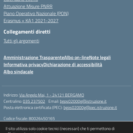
Attuazione Misure PNRR
Piano Operativo Nazionale (PON)
Erasmus + KA1 2021-2027
Collegamenti diretti
Tutti gli argomenti
Amministrazione Trasparente
Albo on-line
Note legali
Informativa privacy
Dichiarazione di accessibilità
Albo sindacale
Indirizzo:
Via Angelo Maj, 1 - 24121 BERGAMO
Centralino:
035 237502
Email:
bgps02000g@istruzione.it
Posta elettronica certificata (PEC):
bgps02000g@pec.istruzione.it
Codice fiscale: 80026450165
Codice meccanografico:
BGPS02000G
ll sito utilizza solo cookie tecnici (necessari) che ti permettono di
Codice unico di fatturazione (CUF): UFQXM3