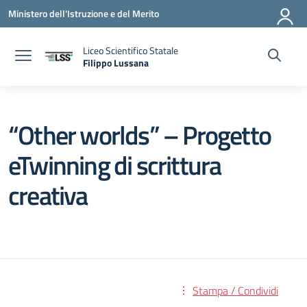
Vai ai contenuti
Vai al menu di navigazione
Vai al footer
Ministero dell'Istruzione e del Merito
Liceo Scientifico Statale
Filippo Lussana
— Visita la pagina iniziale della scuola
“Other worlds” – Progetto
eTwinning di scrittura
creativa
Stampa / Condividi