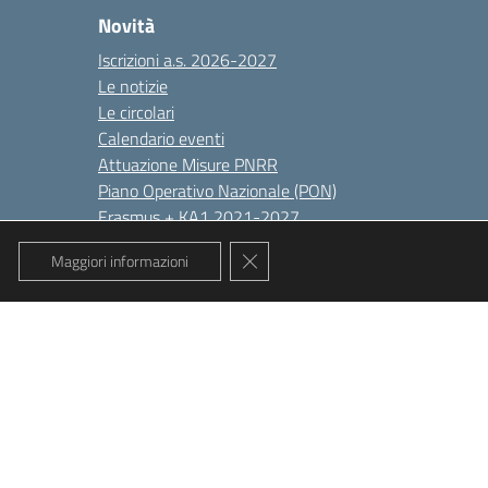
Novità
Iscrizioni a.s. 2026-2027
Le notizie
Le circolari
Calendario eventi
Attuazione Misure PNRR
Piano Operativo Nazionale (PON)
Erasmus + KA1 2021-2027
Close GDPR Cookie Banner
Collegamenti diretti
Maggiori informazioni
Tutti gli argomenti