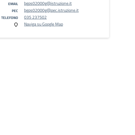
bgps02000g@istruzione.it
EMAIL
bgps02000g@pec.istruzione.it
PEC
035 237502
TELEFONO
Naviga su Google Map