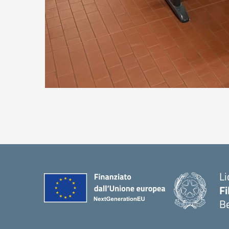
Li
F
B
— 