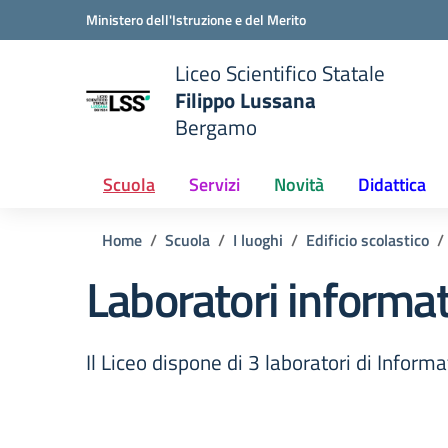
Vai ai contenuti
Vai al menu di navigazione
Vai al footer
Ministero dell'Istruzione e del Merito
Liceo Scientifico Statale
Filippo Lussana
Bergamo
e della scuola
— Visita la pagina iniziale del
Scuola
Servizi
Novità
Didattica
Home
Scuola
I luoghi
Edificio scolastico
Laboratori informat
Il Liceo dispone di 3 laboratori di Informa