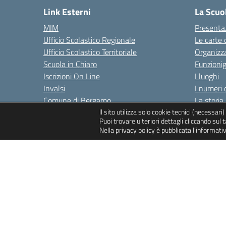
Link Esterni
La Scuo
MIM
Presenta
Ufficio Scolastico Regionale
Le carte 
Ufficio Scolastico Territoriale
Organizz
Scuola in Chiaro
Funzion
Iscrizioni On Line
I luoghi
Invalsi
I numeri 
Comune di Bergamo
La storia
ll sito utilizza solo cookie tecnici (necessar
Sicurezza
Puoi trovare ulteriori dettagli cliccando sul
Nella privacy policy è pubblicata l’informati
Amministrazione Trasparente
Albo on-line
Note legali