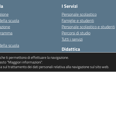
la
I Servizi
zione
Personale scolastico
della scuola
Famiglie e studenti
azione
Personale scolastico e studenti
igramma
Percorsi di studio
Tutti i servizi
della scuola
Didattica
Offerta formativa
i) che ti permettono di effettuare la navigazione.
 e privacy
 tasto "Maggiori informazioni".
I progetti delle classi
va sul trattamento dei dati personali relativa alla navigazione sul sito web.
Le schede didattiche
F.S.L.
Inclusione – BES-PDP-PFP
Bullismo e Cyberbullismo
Informativa privacy
Dichiarazione di accessibilità
Albo sindacale