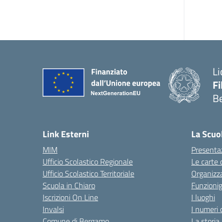
Li
F
B
— 
Link Esterni
La Scuo
MIM
Presenta
Ufficio Scolastico Regionale
Le carte 
Ufficio Scolastico Territoriale
Organizz
Scuola in Chiaro
Funzion
Iscrizioni On Line
I luoghi
Invalsi
I numeri 
Comune di Bergamo
La storia