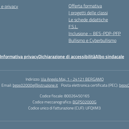
Offerta formativa
 e privacy
I progetti delle classi
Le schede didattiche
F.S.L.
Inclusione – BES-PDP-PFP
Bullismo e Cyberbullismo
Informativa privacy
Dichiarazione di accessibilità
Albo sindacale
Indirizzo:
Via Angelo Maj, 1 - 24121 BERGAMO
Email:
bgps02000g@istruzione.it
Posta elettronica certificata (PEC):
bgps0
Codice fiscale: 80026450165
Codice meccanografico:
BGPS02000G
Codice unico di fatturazione (CUF): UFQXM3