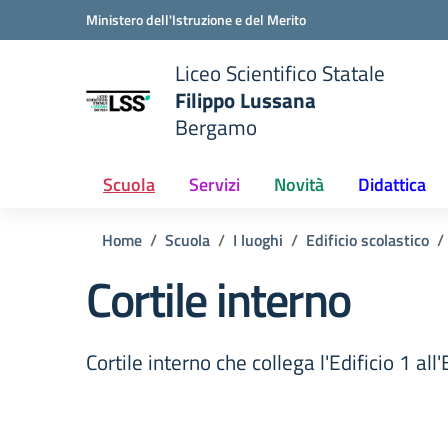
Vai ai contenuti
Vai al menu di navigazione
Vai al footer
Ministero dell'Istruzione e del Merito
Liceo Scientifico Statale
Filippo Lussana
Bergamo
e della scuola
— Visita la pagina iniziale del
Scuola
Servizi
Novità
Didattica
Home
Scuola
I luoghi
Edificio scolastico
Cortile interno
Cortile interno che collega l'Edificio 1 all'