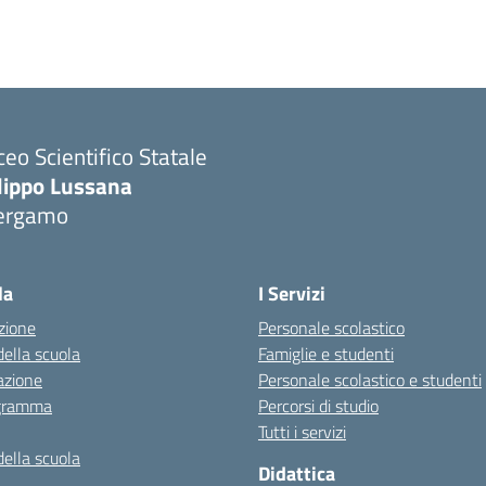
ceo Scientifico Statale
ilippo Lussana
ergamo
Visita la pagina iniziale della scuola
la
I Servizi
zione
Personale scolastico
della scuola
Famiglie e studenti
azione
Personale scolastico e studenti
igramma
Percorsi di studio
Tutti i servizi
della scuola
Didattica