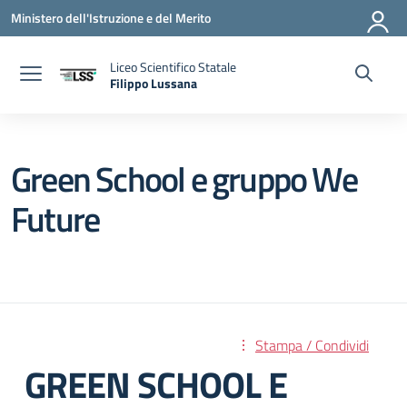
Vai ai contenuti
Vai al menu di navigazione
Vai al footer
Ministero dell'Istruzione e del Merito
Liceo Scientifico Statale
Filippo Lussana
— Visita la pagina iniziale della scuola
Green School e gruppo We
Future
Stampa / Condividi
GREEN SCHOOL E