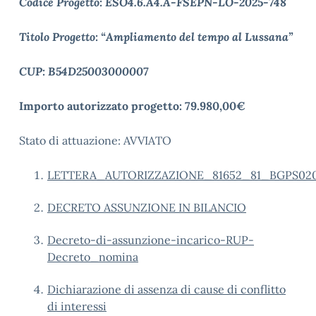
Codice Progetto: ESO4.6.A4.A-FSEPN-LO-2025-748
Titolo Progetto: “Ampliamento del tempo al Lussana”
CUP: B54D25003000007
Importo autorizzato progetto: 79.980,00€
Stato di attuazione: AVVIATO
LETTERA_AUTORIZZAZIONE_81652_81_BGPS02
DECRETO ASSUNZIONE IN BILANCIO
Decreto-di-assunzione-incarico-RUP-
Decreto_nomina
Dichiarazione di assenza di cause di conflitto
di interessi