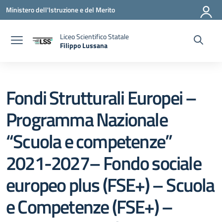
Vai ai contenuti
Vai al menu di navigazione
Vai al footer
Ministero dell'Istruzione e del Merito
Liceo Scientifico Statale
Filippo Lussana
— Visita la pagina iniziale della scuola
Fondi Strutturali Europei –
Programma Nazionale
“Scuola e competenze”
2021-2027– Fondo sociale
europeo plus (FSE+) – Scuola
e Competenze (FSE+) –