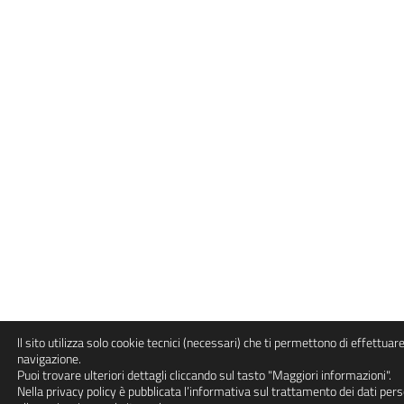
ll sito utilizza solo cookie tecnici (necessari) che ti permettono di effettuare
navigazione.
Puoi trovare ulteriori dettagli cliccando sul tasto "Maggiori informazioni".
Nella privacy policy è pubblicata l’informativa sul trattamento dei dati pers