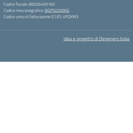
Codice fiscale: 80026450165
Codice meccanografico:
BGPS02000G
Codice unico di fatturazione (CUF): UFQXM3
Idea e progetto di Designers Italia