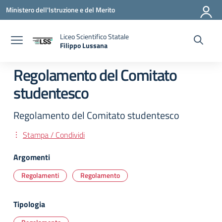
Vai ai contenuti
Vai al menu di navigazione
Vai al footer
Ministero dell'Istruzione e del Merito
Liceo Scientifico Statale
Filippo Lussana
— Visita la pagina iniziale della scuola
Regolamento del Comitato
studentesco
Regolamento del Comitato studentesco
Stampa / Condividi
Argomenti
Regolamenti
Regolamento
Tipologia