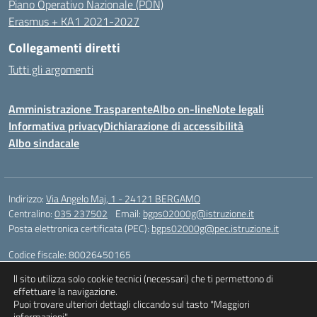
Piano Operativo Nazionale (PON)
Erasmus + KA1 2021-2027
Collegamenti diretti
Tutti gli argomenti
Amministrazione Trasparente
Albo on-line
Note legali
Informativa privacy
Dichiarazione di accessibilità
Albo sindacale
Indirizzo:
Via Angelo Maj, 1 - 24121 BERGAMO
Centralino:
035 237502
Email:
bgps02000g@istruzione.it
Posta elettronica certificata (PEC):
bgps02000g@pec.istruzione.it
Codice fiscale: 80026450165
Codice meccanografico:
BGPS02000G
ll sito utilizza solo cookie tecnici (necessari) che ti permettono di
Codice unico di fatturazione (CUF): UFQXM3
effettuare la navigazione.
Puoi trovare ulteriori dettagli cliccando sul tasto "Maggiori
informazioni".