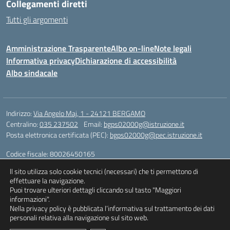
Collegamenti diretti
Tutti gli argomenti
Amministrazione Trasparente
Albo on-line
Note legali
Informativa privacy
Dichiarazione di accessibilità
Albo sindacale
Indirizzo:
Via Angelo Maj, 1 - 24121 BERGAMO
Centralino:
035 237502
Email:
bgps02000g@istruzione.it
Posta elettronica certificata (PEC):
bgps02000g@pec.istruzione.it
Codice fiscale: 80026450165
Codice meccanografico:
BGPS02000G
ll sito utilizza solo cookie tecnici (necessari) che ti permettono di
Codice unico di fatturazione (CUF): UFQXM3
effettuare la navigazione.
Puoi trovare ulteriori dettagli cliccando sul tasto "Maggiori
informazioni".
Nella privacy policy è pubblicata l’informativa sul trattamento dei dati
Idea e progetto di Designers Italia
personali relativa alla navigazione sul sito web.