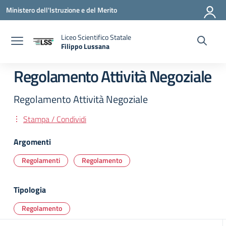
Vai ai contenuti
Vai al menu di navigazione
Vai al footer
Ministero dell'Istruzione e del Merito
Liceo Scientifico Statale
Filippo Lussana
— Visita la pagina iniziale della scuola
Regolamento Attività Negoziale
Regolamento Attività Negoziale
Stampa / Condividi
Argomenti
Regolamenti
Regolamento
Tipologia
Regolamento