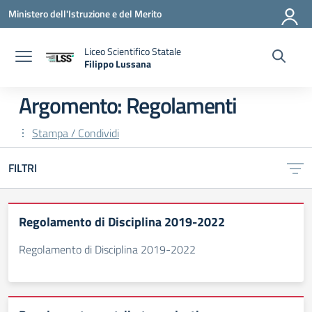
Vai ai contenuti
Vai al menu di navigazione
Vai al footer
Ministero dell'Istruzione e del Merito
Liceo Scientifico Statale
Filippo Lussana
— Visita la pagina iniziale della scuola
Argomento: Regolamenti
Stampa / Condividi
FILTRI
Regolamento di Disciplina 2019-2022
Regolamento di Disciplina 2019-2022