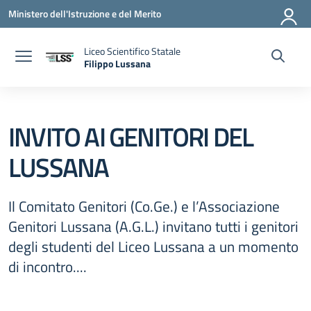
Vai ai contenuti
Vai al menu di navigazione
Vai al footer
Ministero dell'Istruzione e del Merito
Liceo Scientifico Statale
Filippo Lussana
— Visita la pagina iniziale della scuola
INVITO AI GENITORI DEL
LUSSANA
Il Comitato Genitori (Co.Ge.) e l’Associazione
Genitori Lussana (A.G.L.) invitano tutti i genitori
degli studenti del Liceo Lussana a un momento
di incontro....