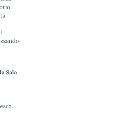
torio
ità
i
izzando
la Sala
esca.