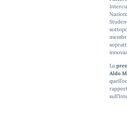
Intercu
Naziona
Student
sottopo
membri
sopratt
innovaz
La
prem
Aldo Mo
quell’o
rapport
sull’In