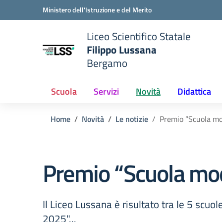
Vai ai contenuti
Vai al menu di navigazione
Vai al footer
Ministero dell'Istruzione e del Merito
Liceo Scientifico Statale
Filippo Lussana
Bergamo
e della scuola
— Visita la pagina iniziale del
Scuola
Servizi
Novità
Didattica
Home
Novità
Le notizie
Premio “Scuola mod
Premio “Scuola mode
Il Liceo Lussana è risultato tra le 5 scuo
2025"...