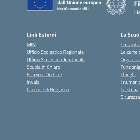
F
B
— 
Link Esterni
La Scuo
MIM
Presenta
Ufficio Scolastico Regionale
Le carte 
Ufficio Scolastico Territoriale
Organizz
Scuola in Chiaro
Funzion
Iscrizioni On Line
I luoghi
Invalsi
I numeri 
Comune di Bergamo
La storia
Sicurezza