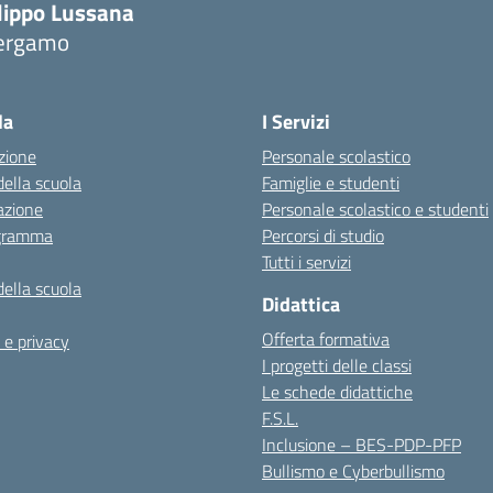
ilippo Lussana
ergamo
Visita la pagina iniziale della scuola
la
I Servizi
zione
Personale scolastico
della scuola
Famiglie e studenti
azione
Personale scolastico e studenti
igramma
Percorsi di studio
Tutti i servizi
della scuola
Didattica
Offerta formativa
 e privacy
I progetti delle classi
Le schede didattiche
F.S.L.
Inclusione – BES-PDP-PFP
Bullismo e Cyberbullismo