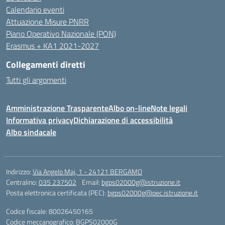
Calendario eventi
Attuazione Misure PNRR
Piano Operativo Nazionale (PON)
Erasmus + KA1 2021-2027
Collegamenti diretti
Tutti gli argomenti
Amministrazione Trasparente
Albo on-line
Note legali
Informativa privacy
Dichiarazione di accessibilità
Albo sindacale
Indirizzo:
Via Angelo Maj, 1 - 24121 BERGAMO
Centralino:
035 237502
Email:
bgps02000g@istruzione.it
Posta elettronica certificata (PEC):
bgps02000g@pec.istruzione.it
Codice fiscale: 80026450165
Codice meccanografico:
BGPS02000G