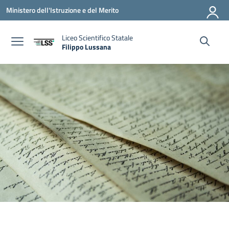
Vai ai contenuti
Vai al menu di navigazione
Vai al footer
Ministero dell'Istruzione e del Merito
Liceo Scientifico Statale
Filippo Lussana
— Visita la pagina iniziale della scuola