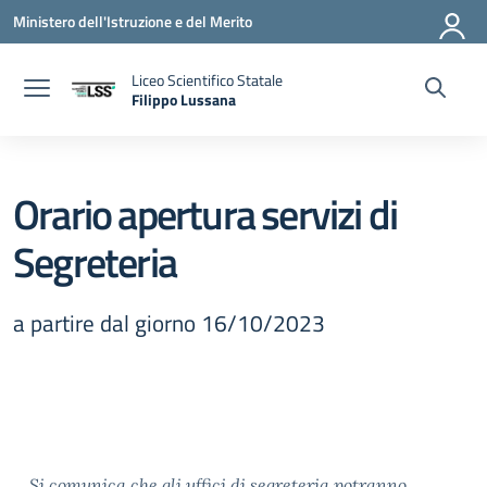
Vai ai contenuti
Vai al menu di navigazione
Vai al footer
Ministero dell'Istruzione e del Merito
Liceo Scientifico Statale
Filippo Lussana
— Visita la pagina iniziale della scuola
Orario apertura servizi di
Segreteria
a partire dal giorno 16/10/2023
Si comunica che gli uffici di segreteria potranno