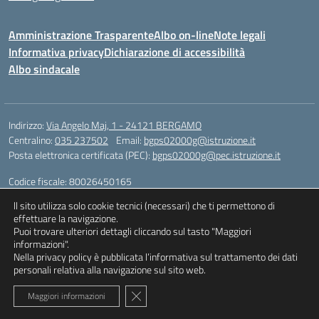
Amministrazione Trasparente
Albo on-line
Note legali
Informativa privacy
Dichiarazione di accessibilità
Albo sindacale
Indirizzo:
Via Angelo Maj, 1 - 24121 BERGAMO
Centralino:
035 237502
Email:
bgps02000g@istruzione.it
Posta elettronica certificata (PEC):
bgps02000g@pec.istruzione.it
Codice fiscale: 80026450165
Codice meccanografico:
BGPS02000G
ll sito utilizza solo cookie tecnici (necessari) che ti permettono di
Codice unico di fatturazione (CUF): UFQXM3
effettuare la navigazione.
Puoi trovare ulteriori dettagli cliccando sul tasto "Maggiori
informazioni".
Nella privacy policy è pubblicata l’informativa sul trattamento dei dati
Idea e progetto di Designers Italia
personali relativa alla navigazione sul sito web.
Close GDPR Cookie Banner
Maggiori informazioni