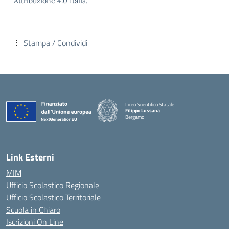
Attribuzione 4.0 Italia.
Stampa / Condividi
Liceo Scientifico Statale
Filippo Lussana
Bergamo
— Visita la pagina iniziale della scuola
Link Esterni
MIM
Ufficio Scolastico Regionale
Ufficio Scolastico Territoriale
Scuola in Chiaro
Iscrizioni On Line