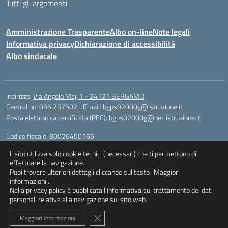
Tutti gli argomenti
Amministrazione Trasparente
Albo on-line
Note legali
Informativa privacy
Dichiarazione di accessibilità
Albo sindacale
Indirizzo:
Via Angelo Maj, 1 - 24121 BERGAMO
Centralino:
035 237502
Email:
bgps02000g@istruzione.it
Posta elettronica certificata (PEC):
bgps02000g@pec.istruzione.it
Codice fiscale: 80026450165
Codice meccanografico:
BGPS02000G
ll sito utilizza solo cookie tecnici (necessari) che ti permettono di
Codice unico di fatturazione (CUF): UFQXM3
effettuare la navigazione.
Puoi trovare ulteriori dettagli cliccando sul tasto "Maggiori
informazioni".
Nella privacy policy è pubblicata l’informativa sul trattamento dei dati
Idea e progetto di Designers Italia
personali relativa alla navigazione sul sito web.
Close GDPR Cookie Banner
Maggiori informazioni