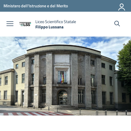
Vai ai contenuti
Vai al menu di navigazione
Vai al footer
Ministero dell'Istruzione e del Merito
Liceo Scientifico Statale
Filippo Lussana
— Visita la pagina iniziale della scuola