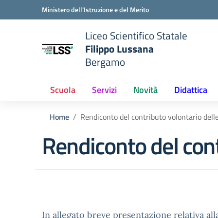
Vai ai contenuti
Vai al menu di navigazione
Vai al footer
Ministero dell'Istruzione e del Merito
Liceo Scientifico Statale
Filippo Lussana
Bergamo
e della scuola
— Visita la pagina iniziale del
Scuola
Servizi
Novità
Didattica
Home
Rendiconto del contributo volontario delle
Rendiconto del cont
In allegato breve presentazione relativa all