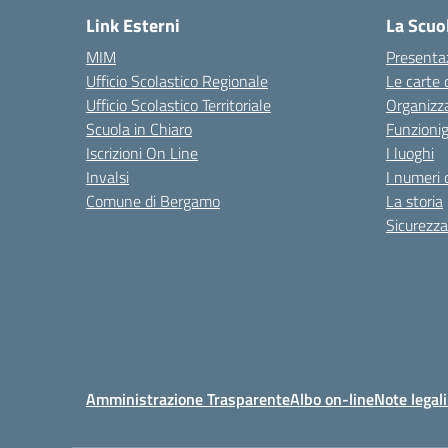
Link Esterni
La Scuo
MIM
Presenta
Ufficio Scolastico Regionale
Le carte 
Ufficio Scolastico Territoriale
Organizz
Scuola in Chiaro
Funzion
Iscrizioni On Line
I luoghi
Invalsi
I numeri 
Comune di Bergamo
La storia
Sicurezza
Amministrazione Trasparente
Albo on-line
Note legali