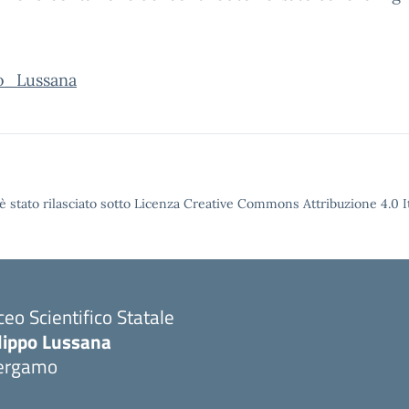
o_Lussana
è stato rilasciato sotto Licenza Creative Commons Attribuzione 4.0 It
ceo Scientifico Statale
ilippo Lussana
ergamo
Visita la pagina iniziale della scuola