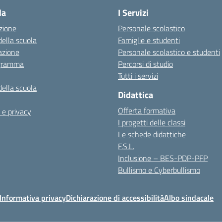
la
I Servizi
zione
Personale scolastico
della scuola
Famiglie e studenti
azione
Personale scolastico e studenti
igramma
Percorsi di studio
Tutti i servizi
della scuola
Didattica
Offerta formativa
 e privacy
I progetti delle classi
Le schede didattiche
F.S.L.
Inclusione – BES-PDP-PFP
Bullismo e Cyberbullismo
Informativa privacy
Dichiarazione di accessibilità
Albo sindacale