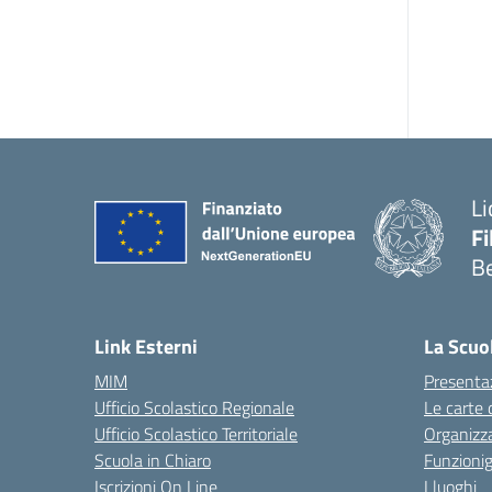
Li
F
B
— 
Link Esterni
La Scuo
MIM
Presenta
Ufficio Scolastico Regionale
Le carte 
Ufficio Scolastico Territoriale
Organizz
Scuola in Chiaro
Funzion
Iscrizioni On Line
I luoghi