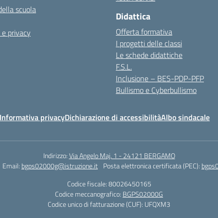
della scuola
Didattica
Offerta formativa
 e privacy
I progetti delle classi
Le schede didattiche
F.S.L.
Inclusione – BES-PDP-PFP
Bullismo e Cyberbullismo
Informativa privacy
Dichiarazione di accessibilità
Albo sindacale
Indirizzo:
Via Angelo Maj, 1 - 24121 BERGAMO
Email:
bgps02000g@istruzione.it
Posta elettronica certificata (PEC):
bgps0
Codice fiscale: 80026450165
Codice meccanografico:
BGPS02000G
Codice unico di fatturazione (CUF): UFQXM3