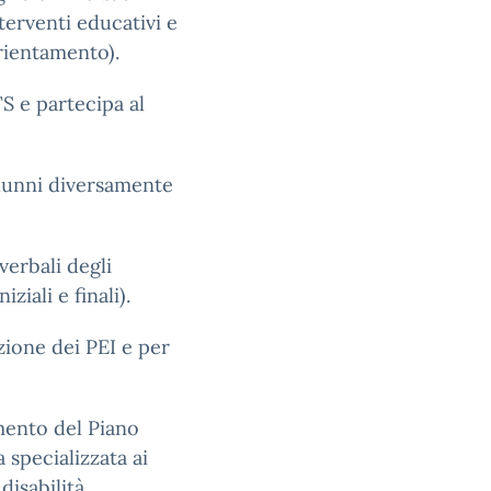
terventi educativi e
orientamento).
TS e partecipa al
alunni diversamente
verbali degli
ziali e finali).
zione dei PEI e per
imento del Piano
 specializzata ai
disabilità.