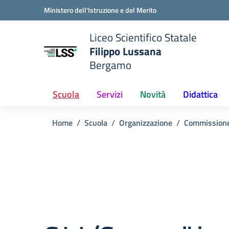
Vai ai contenuti
Vai al menu di navigazione
Vai al footer
Ministero dell'Istruzione e del Merito
Liceo Scientifico Statale
Filippo Lussana
Bergamo
e della scuola
— Visita la pagina iniziale del
Scuola
Servizi
Novità
Didattica
Home
Scuola
Organizzazione
Commission